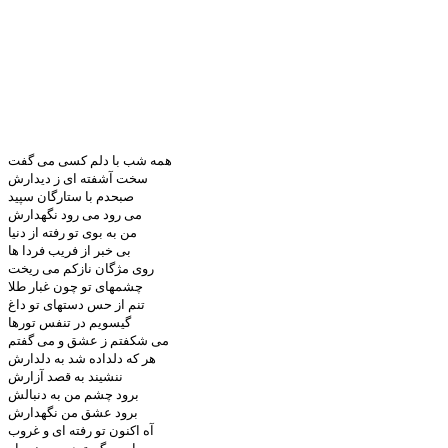
همه شب با دلم کسی می گفت
سخت آشفته ای
ز
دیدارش
صبحدم با ستارگان سپید
می رود می رود نگهدارش
من به بوی تو رفته از دنیا
بی خبر از فریب فردا ها
روی مژگان نازکم می ریخت
چشمهای تو چون غبار طلا
تنم از حس دستهای تو داغ
گیسویم در تنفس تورها
می شکفتم ز عشق و می گفتم
هر که دلداده شد به دلدارش
ننشیند به قصد آزارش
برود چشم من به دنبالش
برود عشق من نگهدارش
آه اکنون تو رفته ای و غروب