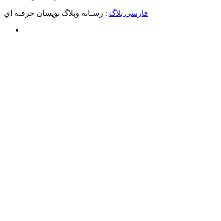
فارسي بلاگ
: رسـانه وبلاگ نويسان حرفـه اي